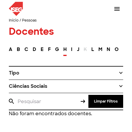
Início
/
Pessoas
Docentes
A
B
C
D
E
F
G
H
I
J
K
L
M
N
O
P
Tipo
Ciências Sociais
Limpar Filtros
Não foram encontrados docentes.