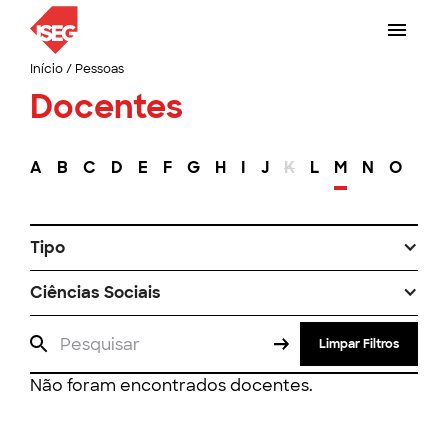
Início
/
Pessoas
Docentes
A
B
C
D
E
F
G
H
I
J
K
L
M
N
O
P
Tipo
Ciências Sociais
Limpar Filtros
Não foram encontrados docentes.