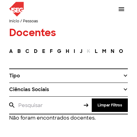
Início
/
Pessoas
Docentes
A
B
C
D
E
F
G
H
I
J
K
L
M
N
O
P
Tipo
Ciências Sociais
Limpar Filtros
Não foram encontrados docentes.