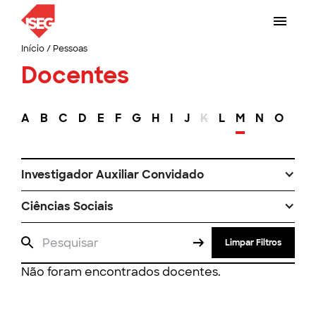
Início
/
Pessoas
Docentes
A
B
C
D
E
F
G
H
I
J
K
L
M
N
O
P
Investigador Auxiliar Convidado
Ciências Sociais
Limpar Filtros
Não foram encontrados docentes.