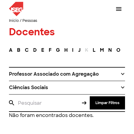
Início
/
Pessoas
Docentes
A
B
C
D
E
F
G
H
I
J
K
L
M
N
O
P
Professor Associado com Agregação
Ciências Sociais
Limpar Filtros
Não foram encontrados docentes.