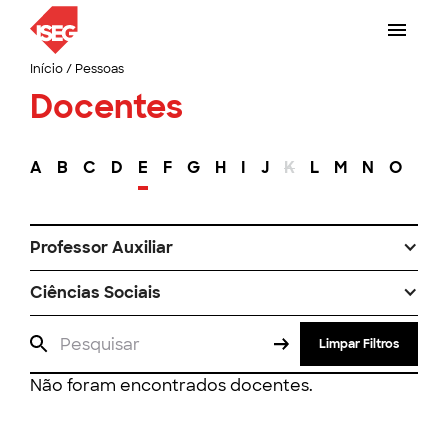
Início
/
Pessoas
Docentes
A
B
C
D
E
F
G
H
I
J
K
L
M
N
O
P
Professor Auxiliar
Ciências Sociais
Limpar Filtros
Não foram encontrados docentes.