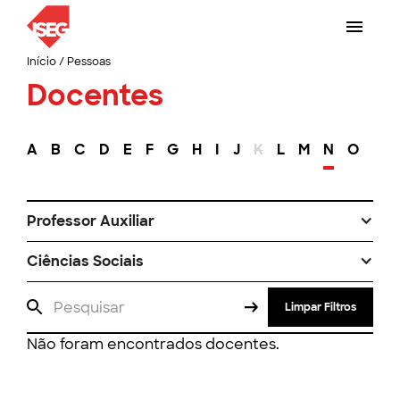
Início
/
Pessoas
Docentes
A
B
C
D
E
F
G
H
I
J
K
L
M
N
O
P
Professor Auxiliar
Ciências Sociais
Limpar Filtros
Não foram encontrados docentes.