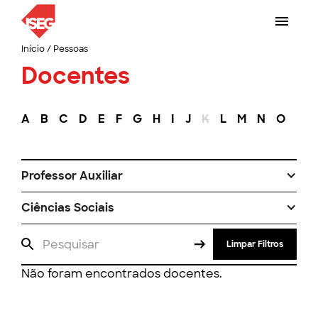
Início
/
Pessoas
Docentes
A
B
C
D
E
F
G
H
I
J
K
L
M
N
O
P
Professor Auxiliar
Ciências Sociais
Limpar Filtros
Não foram encontrados docentes.