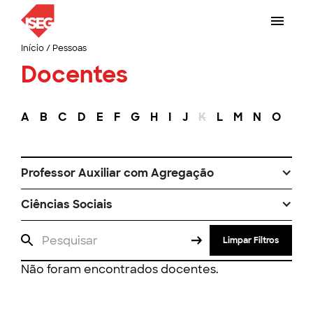
Início
/
Pessoas
Docentes
A
B
C
D
E
F
G
H
I
J
K
L
M
N
O
P
Professor Auxiliar com Agregação
Ciências Sociais
Limpar Filtros
Não foram encontrados docentes.