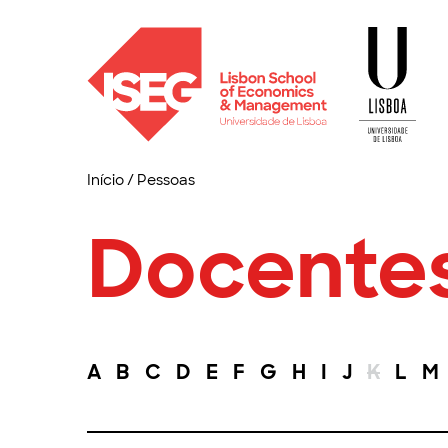
Início
/
Pessoas
Docente
A
B
C
D
E
F
G
H
I
J
K
L
M