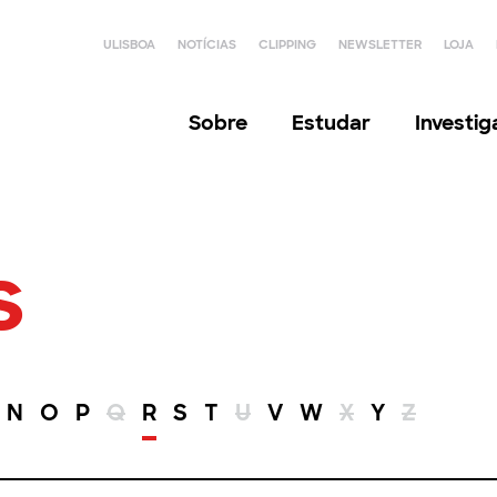
ULISBOA
NOTÍCIAS
CLIPPING
NEWSLETTER
LOJA
Sobre
Estudar
Investi
s
N
O
P
Q
R
S
T
U
V
W
X
Y
Z