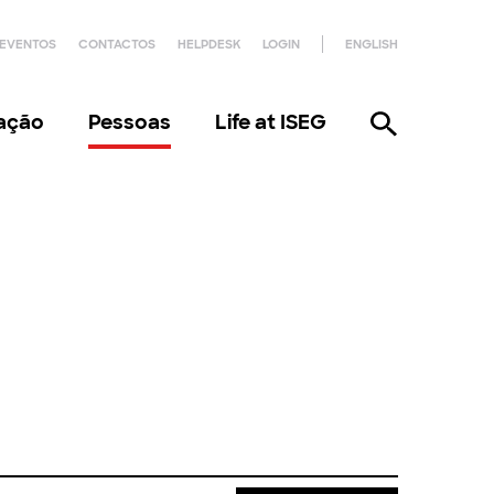
EVENTOS
CONTACTOS
HELPDESK
LOGIN
ENGLISH
gação
Pessoas
Life at ISEG