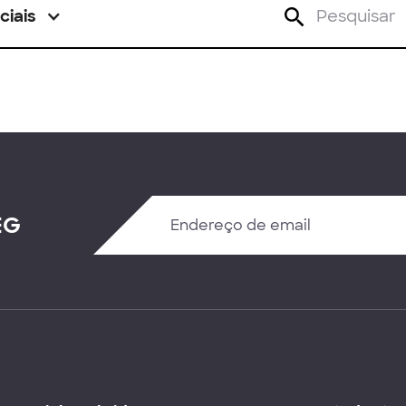
ciais
EG