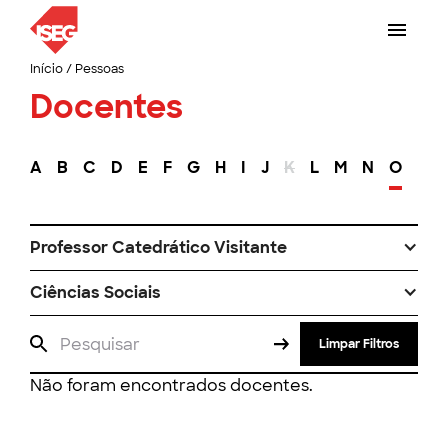
Início
/
Pessoas
Docentes
A
B
C
D
E
F
G
H
I
J
K
L
M
N
O
P
Professor Catedrático Visitante
Ciências Sociais
Limpar Filtros
Não foram encontrados docentes.