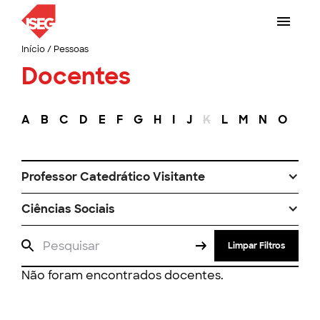
Início
/
Pessoas
Docentes
A
B
C
D
E
F
G
H
I
J
K
L
M
N
O
P
Professor Catedrático Visitante
Ciências Sociais
Limpar Filtros
Não foram encontrados docentes.