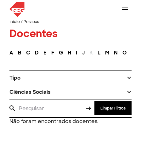
Início
/
Pessoas
Docentes
A
B
C
D
E
F
G
H
I
J
K
L
M
N
O
P
Tipo
Ciências Sociais
Limpar Filtros
Não foram encontrados docentes.