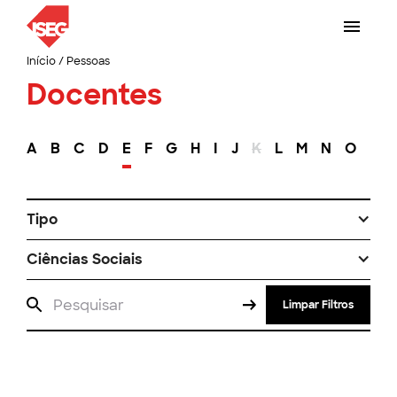
Início
/
Pessoas
Docentes
A
B
C
D
E
F
G
H
I
J
K
L
M
N
O
P
Tipo
Ciências Sociais
Limpar Filtros