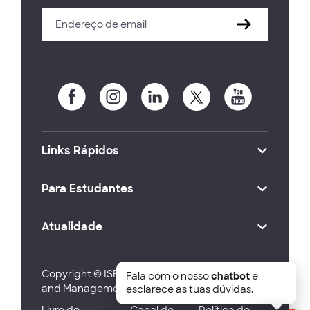
Links Rápidos
Para Estudantes
Atualidade
Copyright © ISEG Lisbon School of Economics
Fala com o nosso
chatbot
e
and Management 2026
esclarece as tuas dúvidas.