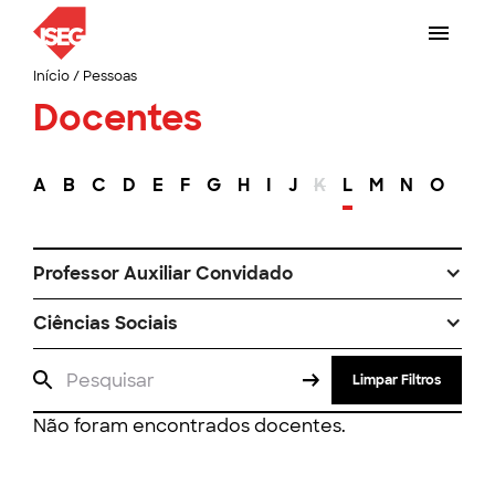
Início
/
Pessoas
Docentes
A
B
C
D
E
F
G
H
I
J
K
L
M
N
O
P
Professor Auxiliar Convidado
Ciências Sociais
Limpar Filtros
Não foram encontrados docentes.