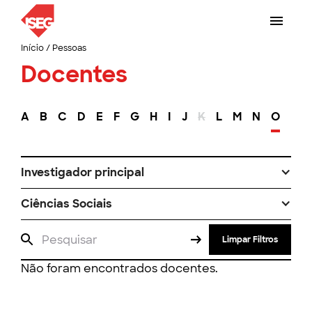
Início
/
Pessoas
Docentes
A
B
C
D
E
F
G
H
I
J
K
L
M
N
O
P
Investigador principal
Ciências Sociais
Limpar Filtros
Não foram encontrados docentes.