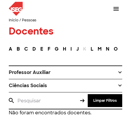
Início
/
Pessoas
Docentes
A
B
C
D
E
F
G
H
I
J
K
L
M
N
O
P
Professor Auxiliar
Ciências Sociais
Limpar Filtros
Não foram encontrados docentes.