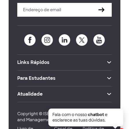
Links Rápidos
Para Estudantes
Atualidade
Copyright © ISEG Lisbon School of Economics
Fala com o nosso
chatbot
e
and Management 2026
esclarece as tuas dúvidas.
Livro de
Canal de
Política de