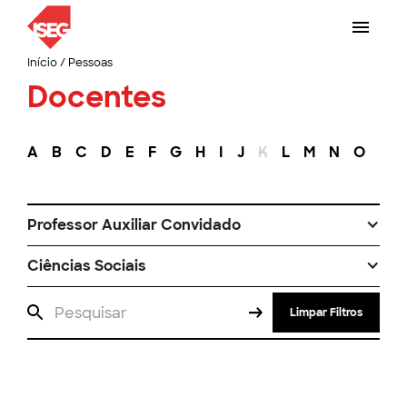
Início
/
Pessoas
Docentes
A
B
C
D
E
F
G
H
I
J
K
L
M
N
O
P
Professor Auxiliar Convidado
Ciências Sociais
Limpar Filtros