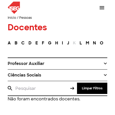
Início
/
Pessoas
Docentes
A
B
C
D
E
F
G
H
I
J
K
L
M
N
O
P
Professor Auxiliar
Ciências Sociais
Limpar Filtros
Não foram encontrados docentes.