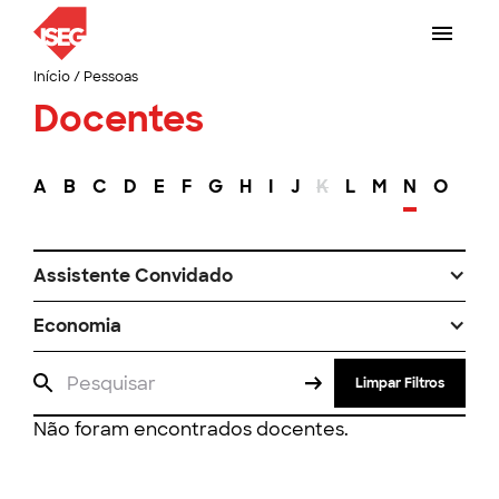
Início
/
Pessoas
Docentes
A
B
C
D
E
F
G
H
I
J
K
L
M
N
O
P
Assistente Convidado
Economia
Limpar Filtros
Não foram encontrados docentes.