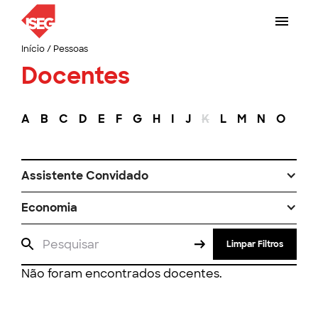
Início
/
Pessoas
Docentes
A
B
C
D
E
F
G
H
I
J
K
L
M
N
O
P
Assistente Convidado
Economia
Limpar Filtros
Não foram encontrados docentes.