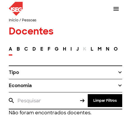
Início
/
Pessoas
Docentes
A
B
C
D
E
F
G
H
I
J
K
L
M
N
O
P
Tipo
Economia
Limpar Filtros
Não foram encontrados docentes.