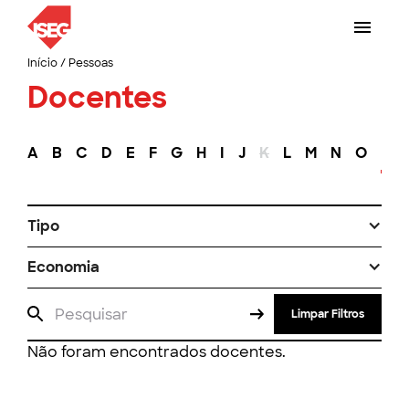
Início
/
Pessoas
Docentes
A
B
C
D
E
F
G
H
I
J
K
L
M
N
O
P
Tipo
Economia
Limpar Filtros
Não foram encontrados docentes.