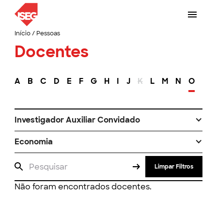
Início
/
Pessoas
Docentes
A
B
C
D
E
F
G
H
I
J
K
L
M
N
O
P
Investigador Auxiliar Convidado
Economia
Limpar Filtros
Não foram encontrados docentes.