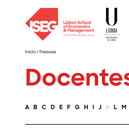
Início
/
Pessoas
Docente
A
B
C
D
E
F
G
H
I
J
K
L
M