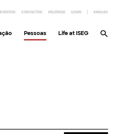
EVENTOS
CONTACTOS
HELPDESK
LOGIN
ENGLISH
gação
Pessoas
Life at ISEG