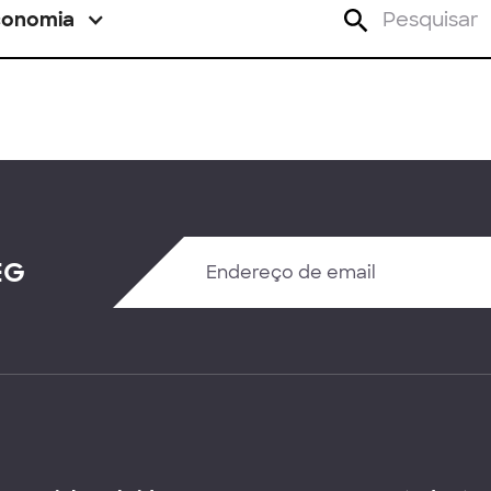
conomia
EG