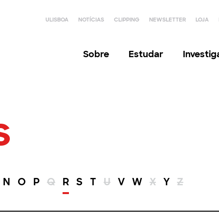
ULISBOA
NOTÍCIAS
CLIPPING
NEWSLETTER
LOJA
Sobre
Estudar
Investi
s
N
O
P
Q
R
S
T
U
V
W
X
Y
Z