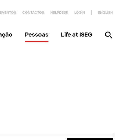
EVENTOS
CONTACTOS
HELPDESK
LOGIN
ENGLISH
gação
Pessoas
Life at ISEG