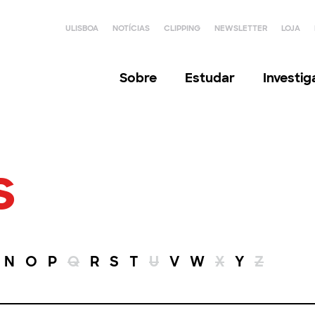
ULISBOA
NOTÍCIAS
CLIPPING
NEWSLETTER
LOJA
Sobre
Estudar
Investi
s
N
O
P
Q
R
S
T
U
V
W
X
Y
Z