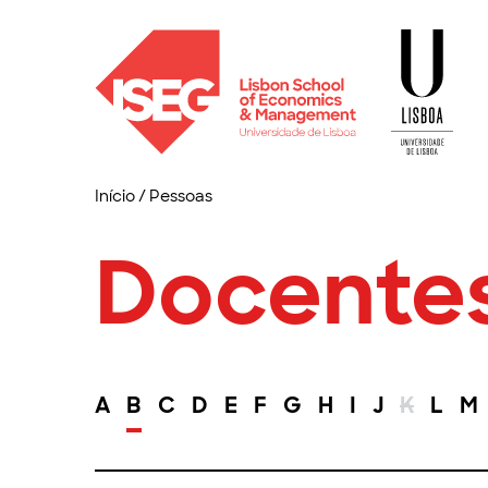
Início
/
Pessoas
Docente
A
B
C
D
E
F
G
H
I
J
K
L
M