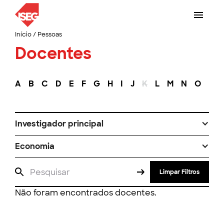
Início
/
Pessoas
Docentes
A
B
C
D
E
F
G
H
I
J
K
L
M
N
O
P
Investigador principal
Economia
Limpar Filtros
Não foram encontrados docentes.