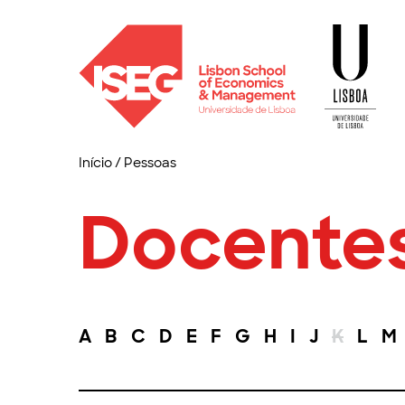
Início
/
Pessoas
Docente
A
B
C
D
E
F
G
H
I
J
K
L
M