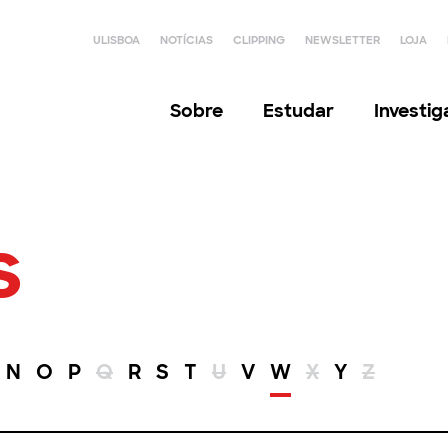
ULISBOA
NOTÍCIAS
CLIPPING
NEWSLETTER
LOJA
Sobre
Estudar
Investi
s
N
O
P
Q
R
S
T
U
V
W
X
Y
Z