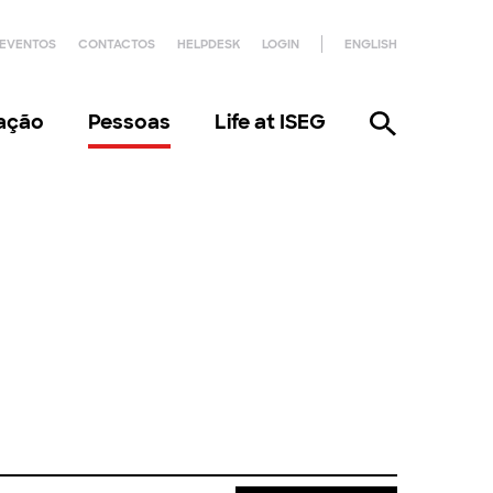
EVENTOS
CONTACTOS
HELPDESK
LOGIN
ENGLISH
gação
Pessoas
Life at ISEG