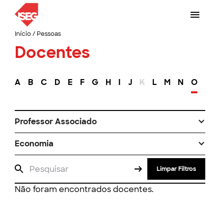
Início
/
Pessoas
Docentes
A
B
C
D
E
F
G
H
I
J
K
L
M
N
O
P
Professor Associado
Economia
Limpar Filtros
Não foram encontrados docentes.