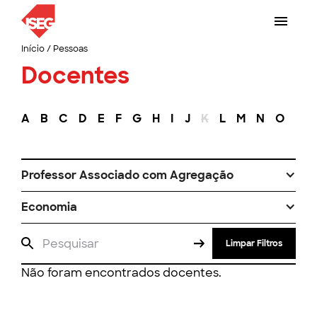
Início
/
Pessoas
Docentes
A
B
C
D
E
F
G
H
I
J
K
L
M
N
O
P
Professor Associado com Agregação
Economia
Limpar Filtros
Não foram encontrados docentes.