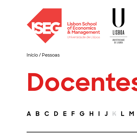
Início
/
Pessoas
Docente
A
B
C
D
E
F
G
H
I
J
K
L
M