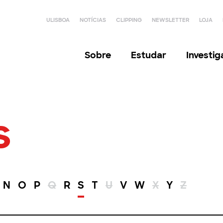
ULISBOA
NOTÍCIAS
CLIPPING
NEWSLETTER
LOJA
Sobre
Estudar
Investi
s
N
O
P
Q
R
S
T
U
V
W
X
Y
Z