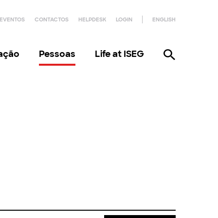
EVENTOS
CONTACTOS
HELPDESK
LOGIN
ENGLISH
gação
Pessoas
Life at ISEG