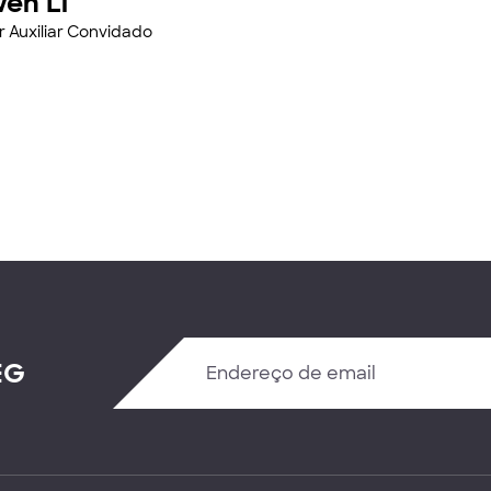
en Li
r Auxiliar Convidado
EG