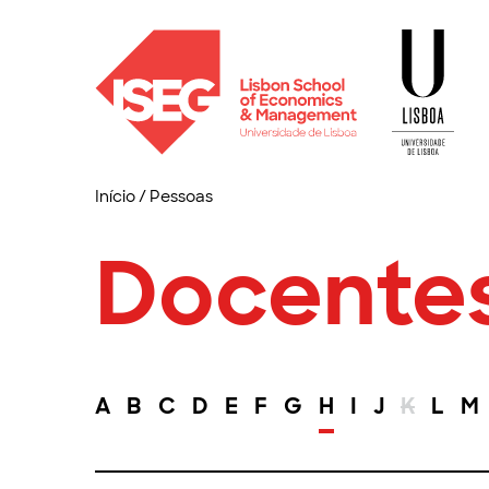
Início
/
Pessoas
Docente
A
B
C
D
E
F
G
H
I
J
K
L
M