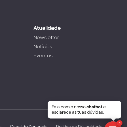
s
Atualidade
Newsletter
Notícias
Eventos
Fala com o nosso
chatbot
e
esclarece as tuas dúvidas.
1
s
Canal de Denúncia
Política de Privacidade