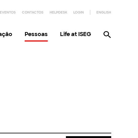
EVENTOS
CONTACTOS
HELPDESK
LOGIN
ENGLISH
gação
Pessoas
Life at ISEG