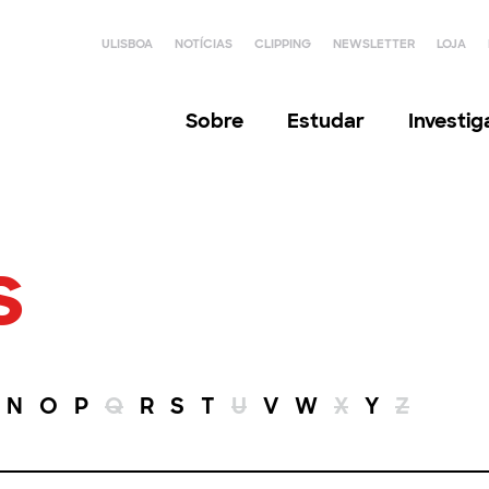
ULISBOA
NOTÍCIAS
CLIPPING
NEWSLETTER
LOJA
Sobre
Estudar
Investi
s
N
O
P
Q
R
S
T
U
V
W
X
Y
Z