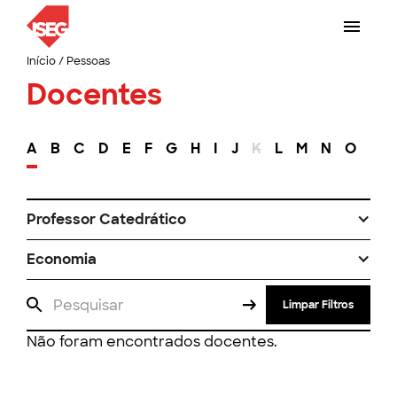
Início
/
Pessoas
Docentes
A
B
C
D
E
F
G
H
I
J
K
L
M
N
O
P
Professor Catedrático
Economia
Limpar Filtros
Não foram encontrados docentes.