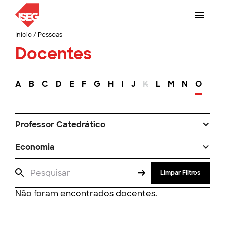
Início
/
Pessoas
Docentes
A
B
C
D
E
F
G
H
I
J
K
L
M
N
O
P
Professor Catedrático
Economia
Limpar Filtros
Não foram encontrados docentes.