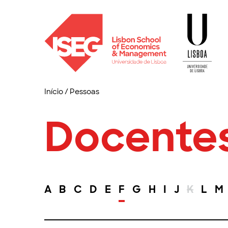
Início
/
Pessoas
Docente
A
B
C
D
E
F
G
H
I
J
K
L
M