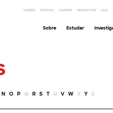
ULISBOA
NOTÍCIAS
CLIPPING
NEWSLETTER
LOJA
Sobre
Estudar
Investi
s
N
O
P
Q
R
S
T
U
V
W
X
Y
Z