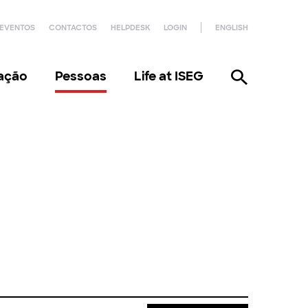
EVENTOS
CONTACTOS
HELPDESK
LOGIN
ENGLISH
gação
Pessoas
Life at ISEG