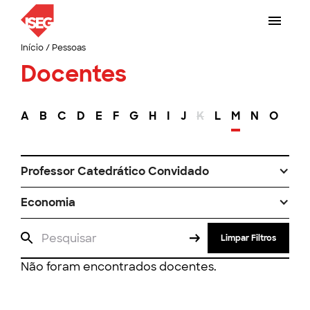
Início
/
Pessoas
Docentes
A
B
C
D
E
F
G
H
I
J
K
L
M
N
O
P
Professor Catedrático Convidado
Economia
Limpar Filtros
Não foram encontrados docentes.