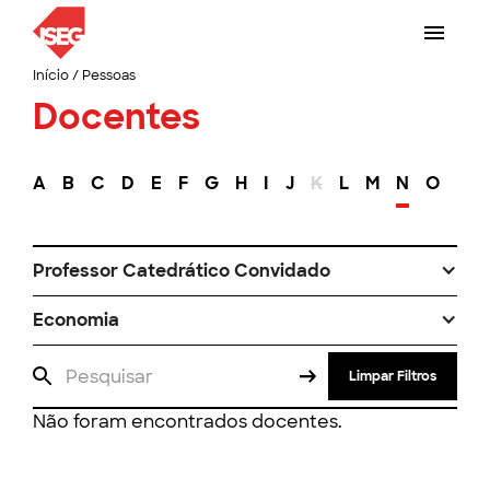
Início
/
Pessoas
Docentes
A
B
C
D
E
F
G
H
I
J
K
L
M
N
O
P
Professor Catedrático Convidado
Economia
Limpar Filtros
Não foram encontrados docentes.