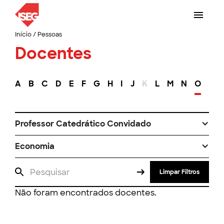
Início
/
Pessoas
Docentes
A
B
C
D
E
F
G
H
I
J
K
L
M
N
O
P
Professor Catedrático Convidado
Economia
Limpar Filtros
Não foram encontrados docentes.