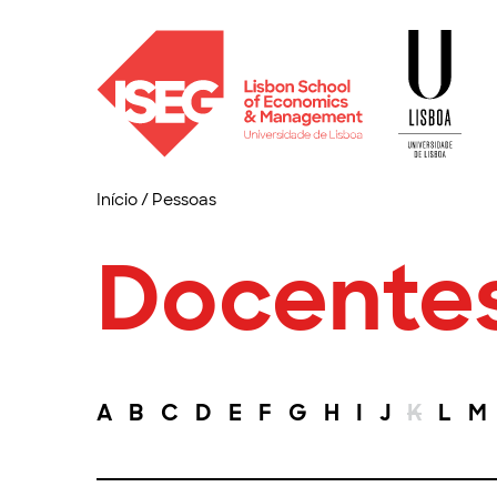
Início
/
Pessoas
Docente
A
B
C
D
E
F
G
H
I
J
K
L
M