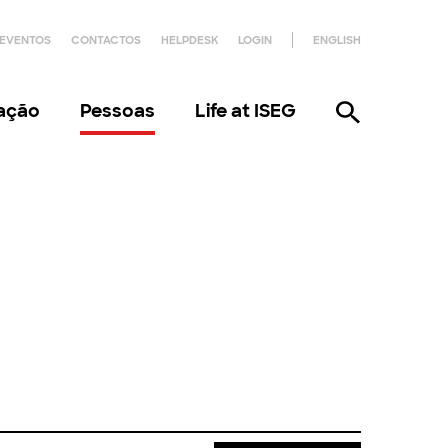
EVENTOS
CONTACTOS
HELPDESK
LOGIN
ENGLISH
gação
Pessoas
Life at ISEG