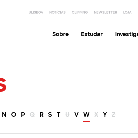
ULISBOA
NOTÍCIAS
CLIPPING
NEWSLETTER
LOJA
Sobre
Estudar
Investi
s
N
O
P
Q
R
S
T
U
V
W
X
Y
Z