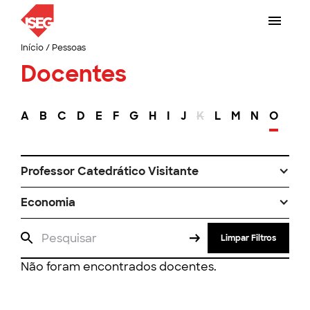
Início
/
Pessoas
Docentes
A
B
C
D
E
F
G
H
I
J
K
L
M
N
O
P
Professor Catedrático Visitante
Economia
Limpar Filtros
Não foram encontrados docentes.