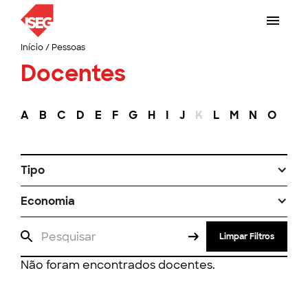
Início
/
Pessoas
Docentes
A
B
C
D
E
F
G
H
I
J
K
L
M
N
O
P
Tipo
Economia
Limpar Filtros
Não foram encontrados docentes.