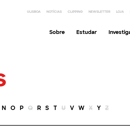
ULISBOA
NOTÍCIAS
CLIPPING
NEWSLETTER
LOJA
Sobre
Estudar
Investi
s
N
O
P
Q
R
S
T
U
V
W
X
Y
Z