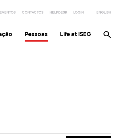
EVENTOS
CONTACTOS
HELPDESK
LOGIN
ENGLISH
gação
Pessoas
Life at ISEG