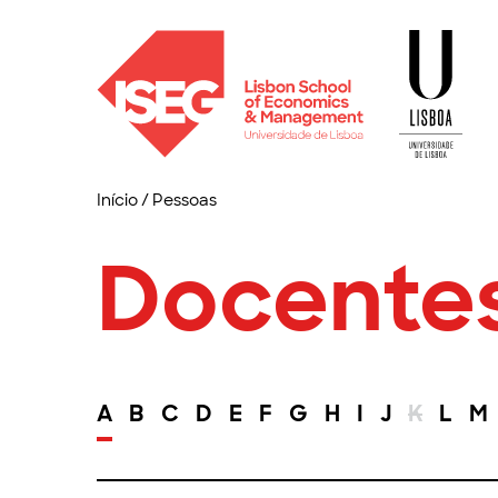
Início
/
Pessoas
Docente
A
B
C
D
E
F
G
H
I
J
K
L
M