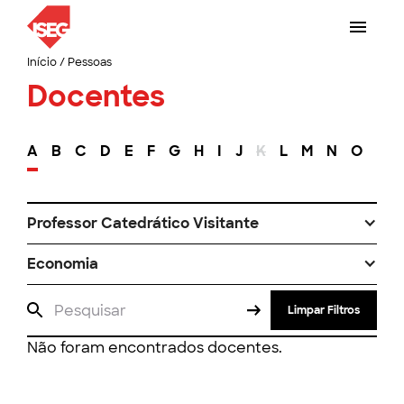
Início
/
Pessoas
Docentes
A
B
C
D
E
F
G
H
I
J
K
L
M
N
O
P
Professor Catedrático Visitante
Economia
Limpar Filtros
Não foram encontrados docentes.