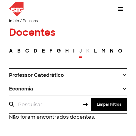
Início
/
Pessoas
Docentes
A
B
C
D
E
F
G
H
I
J
K
L
M
N
O
P
Professor Catedrático
Economia
Limpar Filtros
Não foram encontrados docentes.