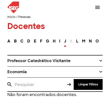
Início
/
Pessoas
Docentes
A
B
C
D
E
F
G
H
I
J
K
L
M
N
O
P
Professor Catedrático Visitante
Economia
Limpar Filtros
Não foram encontrados docentes.