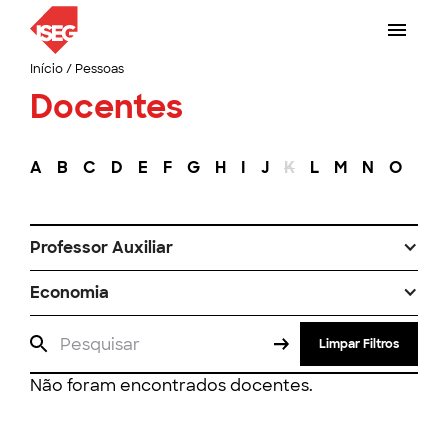
Início
/
Pessoas
Docentes
A
B
C
D
E
F
G
H
I
J
K
L
M
N
O
P
Professor Auxiliar
Economia
Limpar Filtros
Não foram encontrados docentes.