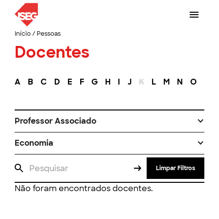
Início
/
Pessoas
Docentes
A
B
C
D
E
F
G
H
I
J
K
L
M
N
O
P
Professor Associado
Economia
Limpar Filtros
Não foram encontrados docentes.