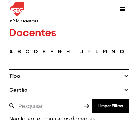
Início
/
Pessoas
Docentes
A
B
C
D
E
F
G
H
I
J
K
L
M
N
O
P
Tipo
Gestão
Limpar Filtros
Não foram encontrados docentes.