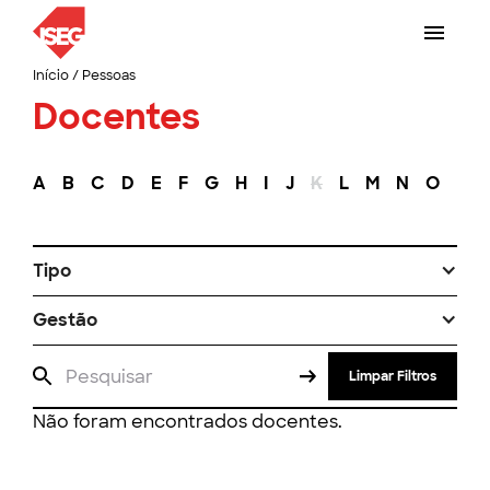
Início
/
Pessoas
Docentes
A
B
C
D
E
F
G
H
I
J
K
L
M
N
O
P
Tipo
Gestão
Limpar Filtros
Não foram encontrados docentes.