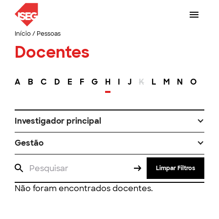
Início
/
Pessoas
Docentes
A
B
C
D
E
F
G
H
I
J
K
L
M
N
O
P
Investigador principal
Gestão
Limpar Filtros
Não foram encontrados docentes.